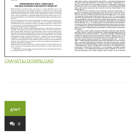
СКАЧАТЬ/DOWNLOAD
д/м/г
0