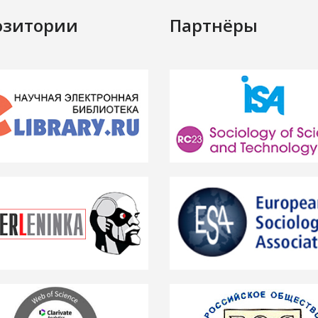
озитории
Партнёры