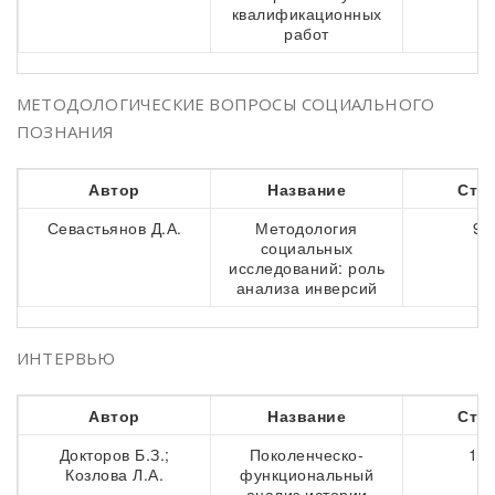
квалификационных
работ
МЕТОДОЛОГИЧЕСКИЕ ВОПРОСЫ СОЦИАЛЬНОГО
ПОЗНАНИЯ
Автор
Название
Стр
Севастьянов Д.А.
Методология
99
социальных
исследований: роль
анализа инверсий
ИНТЕРВЬЮ
Автор
Название
Стр
Докторов Б.З.;
Поколенческо-
114
Козлова Л.А.
функциональный
анализ истории