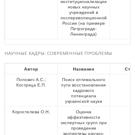
институционализации
новых научных
учреждений в
послереволюционной
России (на примере
Петрограда-
Ленинграда)
НАУЧНЫЕ КАДРЫ: СОВРЕМЕННЫЕ ПРОБЛЕМЫ
Автор
Название
Стр
Попович А.С.;
Поиск оптимального
7
Кострица Е.П.
пути восстановления
кадрового
потенциала
украинской науки
Коростелева О.Н.
Оценка
8
эффективности
экспертных групп при
проведении
экспертизы научно-