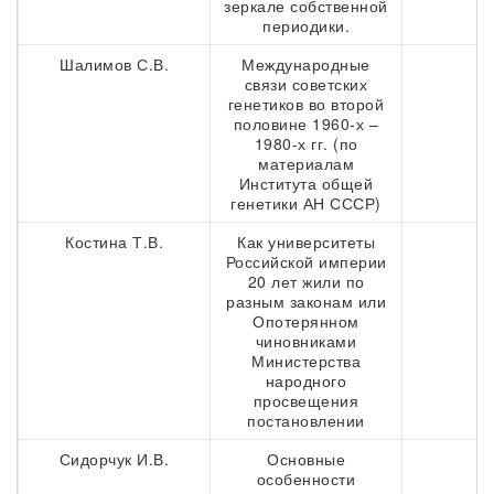
зеркале собственной
периодики.
Шалимов С.В.
Международные
3
связи советских
генетиков во второй
половине 1960-х –
1980-х гг. (по
материалам
Института общей
генетики АН СССР)
Костина Т.В.
Как университеты
5
Российской империи
20 лет жили по
разным законам или
Опотерянном
чиновниками
Министерства
народного
просвещения
постановлении
Сидорчук И.В.
Основные
5
особенности