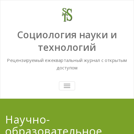
Skip
to
content
Социология науки и
технологий
Рецензируемый ежеквартальный журнал с открытым
доступом
TOGGLE
NAVIGATION
Научно-
образовательное