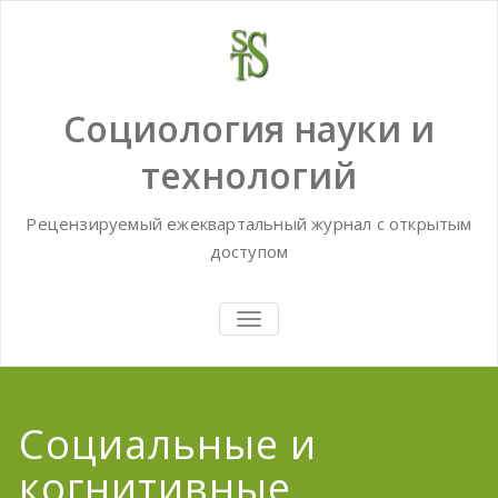
Skip
to
content
Социология науки и
технологий
Рецензируемый ежеквартальный журнал с открытым
доступом
TOGGLE
NAVIGATION
Социальные и
когнитивные