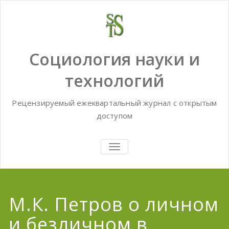
Skip
to
content
Социология науки и
технологий
Рецензируемый ежеквартальный журнал с открытым
доступом
TOGGLE
NAVIGATION
М.К. Петров о личном
и безличном в