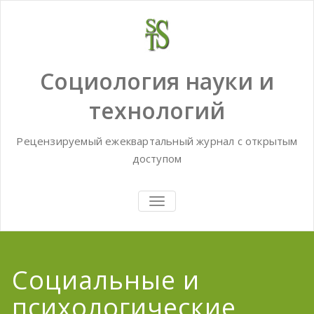
Skip
to
content
Социология науки и
технологий
Рецензируемый ежеквартальный журнал с открытым
доступом
TOGGLE
NAVIGATION
Социальные и
психологические