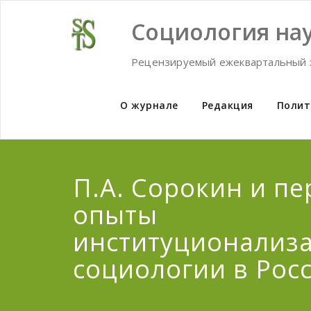
Skip
to
Социология нау
content
Рецензируемый ежеквартальный 
О журнале
Редакция
Полит
П.А. Сорокин и п
опыты
институционализ
социологии в Рос