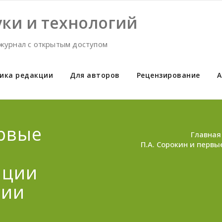
ки и технологий
журнал с открытым доступом
ика редакции
Для авторов
Рецензирование
А
ервые
Главная
П.А. Сорокин и перв
ации
сии