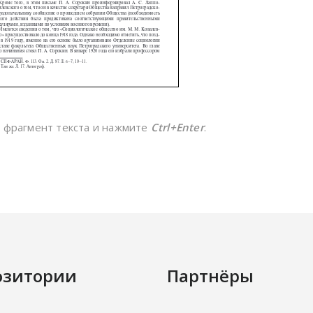
е фрагмент текста и нажмите
Ctrl+Enter
.
озитории
Партнёры