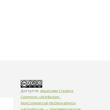
Доступ по
лицензии Creative
Commons «Attribution-
NonCommercial-NoDerivatives»
(«Атрибуция — Некоммерческое