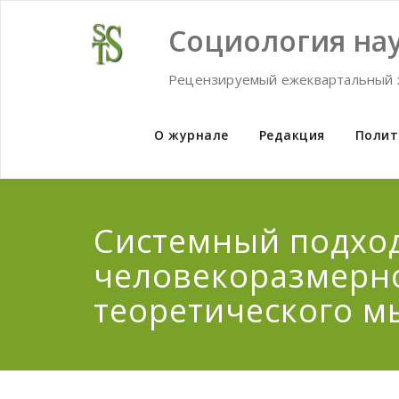
Skip
to
Социология нау
content
Рецензируемый ежеквартальный 
О журнале
Редакция
Полит
Системный подхо
человекоразмерн
теоретического 