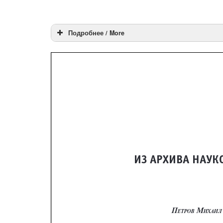
Подробнее / More
Петров Михаил Константин
System approach and 
theoretical thinking
Michael K. Petrov (1923-1987