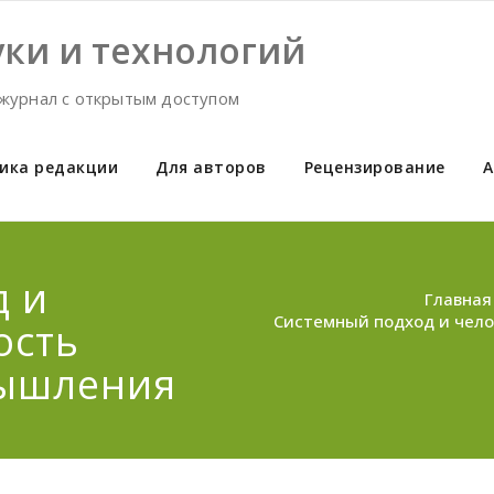
ки и технологий
журнал с открытым доступом
ика редакции
Для авторов
Рецензирование
А
д и
Главная
Системный подход и чел
ость
мышления