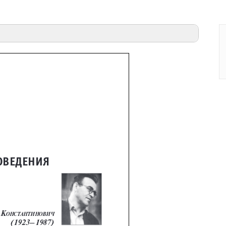
ович (1923–1987)
human-dimension of
)