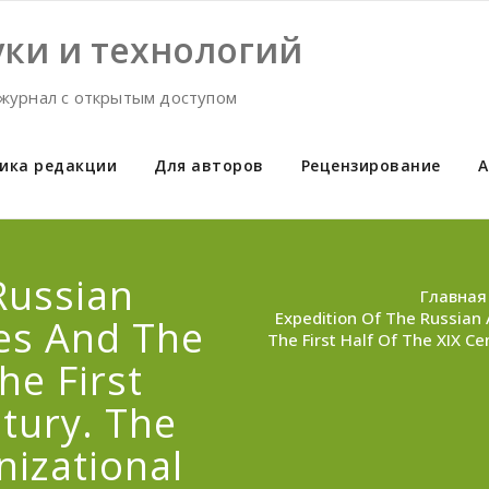
ки и технологий
журнал с открытым доступом
ика редакции
Для авторов
Рецензирование
А
Russian
Главная
Expedition Of The Russian
es And The
The First Half Of The XIX 
he First
tury. The
izational