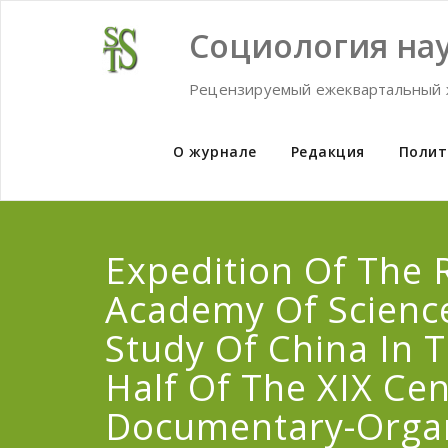
Skip
to
Социология нау
content
Рецензируемый ежеквартальный 
О журнале
Редакция
Полит
Expedition Of The 
Academy Of Scienc
Study Of China In T
Half Of The XIX Cen
Documentary-Organ