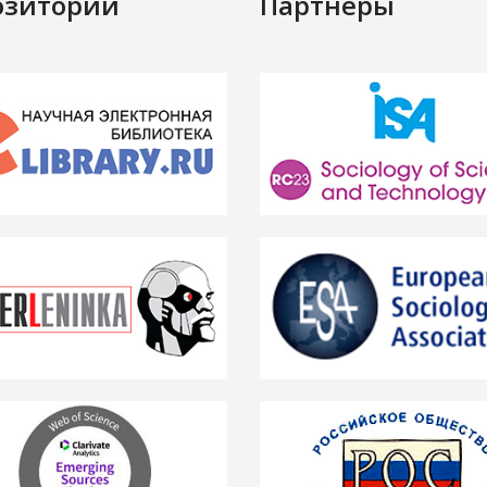
озитории
Партнёры