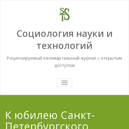
Skip
to
content
Социология науки и
технологий
Рецензируемый ежеквартальный журнал с открытым
доступом
TOGGLE
NAVIGATION
К юбилею Санкт-
Петербургского