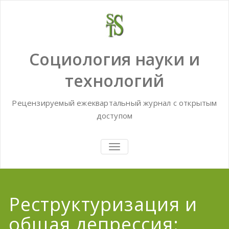
Skip
to
content
Социология науки и
технологий
Рецензируемый ежеквартальный журнал с открытым
доступом
TOGGLE
NAVIGATION
Реструктуризация и
общая депрессия: