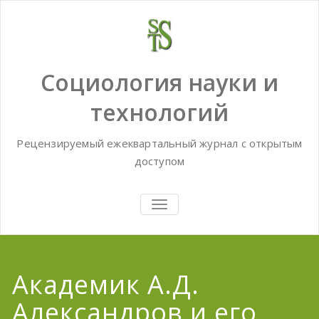
Skip
to
content
Социология науки и
технологий
Рецензируемый ежеквартальный журнал с открытым
доступом
TOGGLE
NAVIGATION
Академик А.Д.
Александров и его