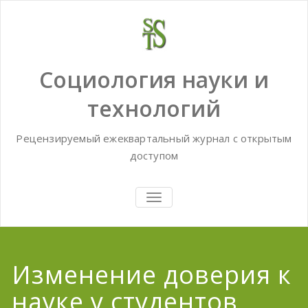
Skip
to
content
Социология науки и
технологий
Рецензируемый ежеквартальный журнал с открытым
доступом
TOGGLE
NAVIGATION
Изменение доверия к
науке у студентов