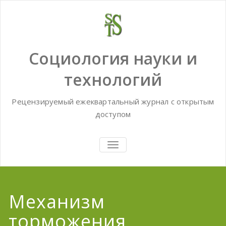
Skip
to
content
Социология науки и
технологий
Рецензируемый ежеквартальный журнал с открытым
доступом
TOGGLE
NAVIGATION
Механизм
торможения