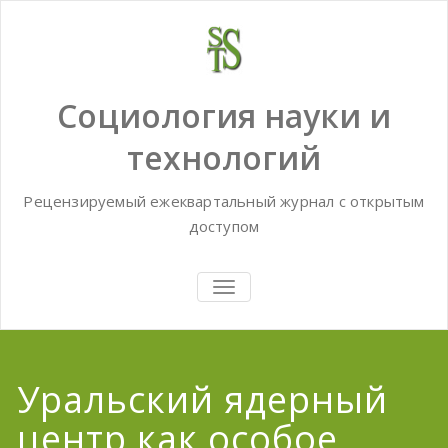
Skip
to
content
Социология науки и
технологий
Рецензируемый ежеквартальный журнал с открытым
доступом
TOGGLE
NAVIGATION
Уральский ядерный
центр как особое