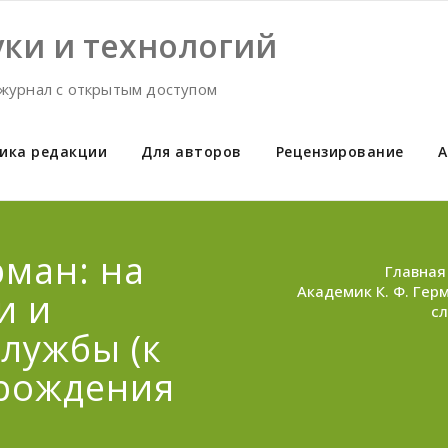
ки и технологий
журнал с открытым доступом
ика редакции
Для авторов
Рецензирование
А
рман: на
Главная
Академик К. Ф. Гер
и и
сл
службы (к
 рождения