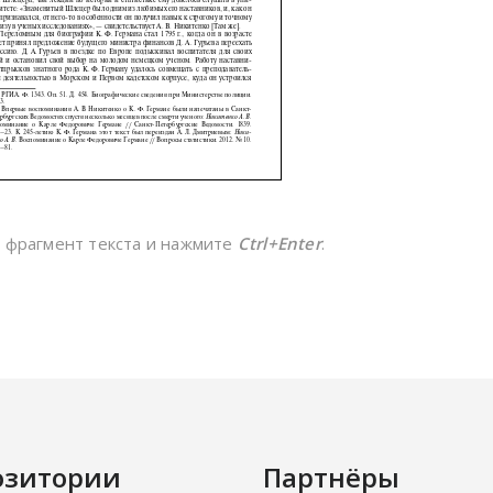
е фрагмент текста и нажмите
Ctrl+Enter
.
озитории
Партнёры