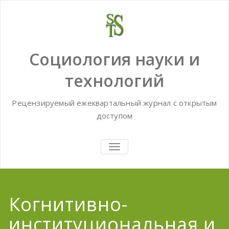
Skip
to
content
Социология науки и
технологий
Рецензируемый ежеквартальный журнал с открытым
доступом
TOGGLE
NAVIGATION
Когнитивно-
институциональная и