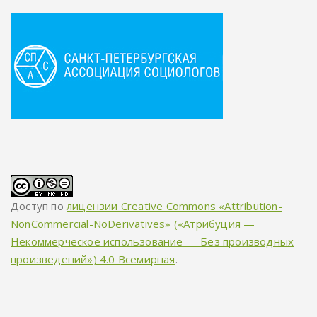
Доступ по
лицензии Creative Commons «Attribution-
NonCommercial-NoDerivatives» («Атрибуция —
Некоммерческое использование — Без производных
произведений») 4.0 Всемирная
.