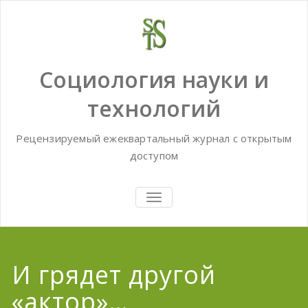
Skip
to
content
Социология науки и
технологий
Рецензируемый ежеквартальный журнал с открытым
доступом
TOGGLE
NAVIGATION
И грядет другой
«актор»…