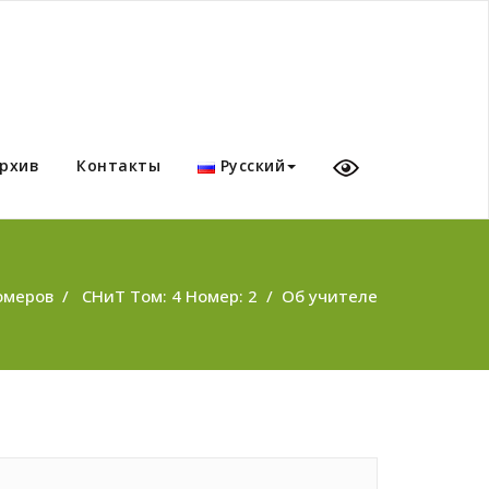
рхив
Контакты
Русский
омеров
/
СНиТ Том: 4 Номер: 2
/
Об учителе