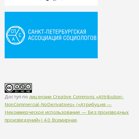
Доступ по
лицензии Creative Commons «Attribution-
NonCommercial-NoDerivatives» («Атрибуция —
Некоммерческое использование — Без производных
произведений») 4.0 Всемирная
.