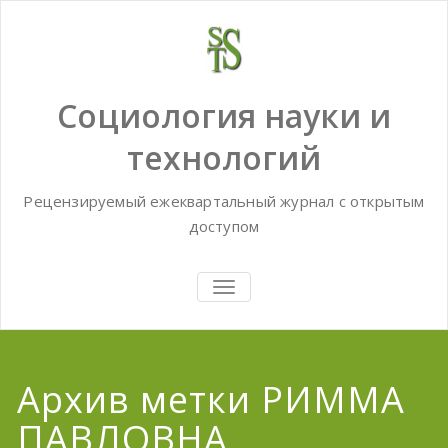
Skip
to
content
Социология науки и
технологий
Рецензируемый ежеквартальный журнал с открытым
доступом
TOGGLE
NAVIGATION
Архив метки РИММА
ПАВЛОВНА