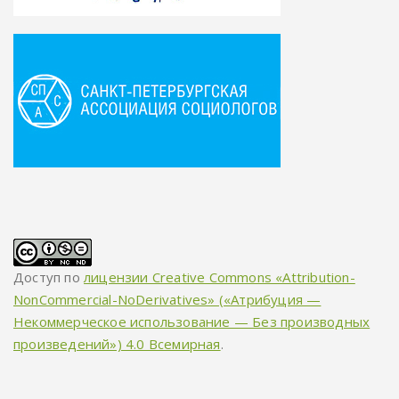
Доступ по
лицензии Creative Commons «Attribution-
NonCommercial-NoDerivatives» («Атрибуция —
Некоммерческое использование — Без производных
произведений») 4.0 Всемирная
.