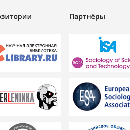
озитории
Партнёры