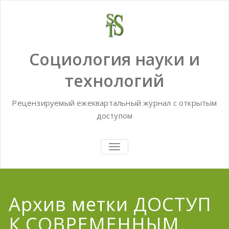
Skip
to
content
Социология науки и
технологий
Рецензируемый ежеквартальный журнал с открытым
доступом
TOGGLE
NAVIGATION
Архив метки ДОСТУП
К СОВРЕМЕННЫМ