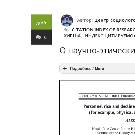
Автор:
Центр социолог
д/м/г
CITATION INDEX OF RESEARC
ХИРША
,
ИНДЕКС ЦИТИРУЕМО
0
О научно-этическ
Подробнее / More