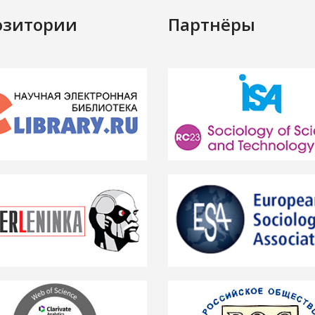
озитории
Партнёры