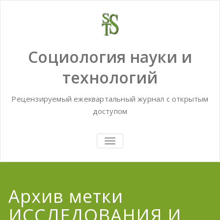
Skip
to
content
Социология науки и
технологий
Рецензируемый ежеквартальный журнал с открытым
доступом
TOGGLE
NAVIGATION
Архив метки
ИССЛЕДОВАНИЯ И