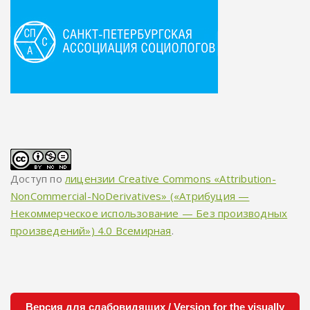
Доступ по
лицензии Creative Commons «Attribution-
NonCommercial-NoDerivatives» («Атрибуция —
Некоммерческое использование — Без производных
произведений») 4.0 Всемирная
.
Версия для слабовидящих / Version for the visually