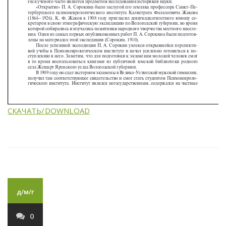
СКАЧАТЬ/DOWNLOAD
д/м/г
0