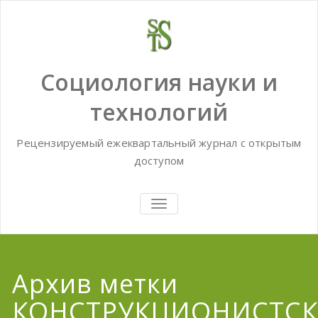
Skip
to
content
Социология науки и
технологий
Рецензируемый ежеквартальный журнал с открытым
доступом
TOGGLE
NAVIGATION
Архив метки
КОНСТРУКЦИОНИСТСК