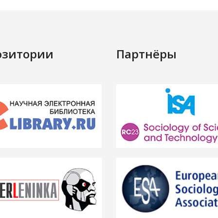
озитории
Партнёры