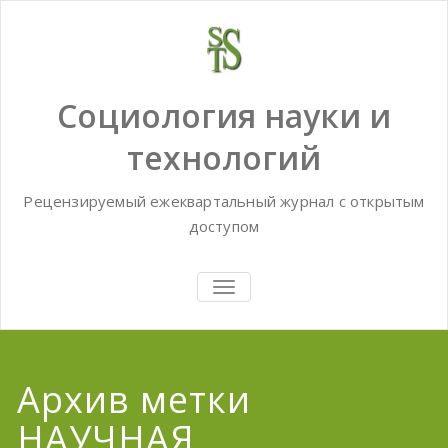
Skip
to
content
Социология науки и
технологий
Рецензируемый ежеквартальный журнал с открытым
доступом
TOGGLE
NAVIGATION
Архив метки
НАУЧНАЯ