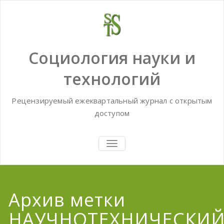
Skip
to
content
Социология науки и
технологий
Рецензируемый ежеквартальный журнал с открытым
доступом
TOGGLE
NAVIGATION
Архив метки
НАУЧНОТЕХНИЧЕСКИ