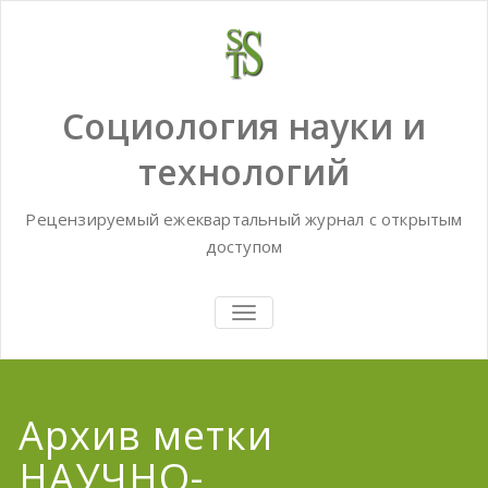
Skip
to
content
Социология науки и
технологий
Рецензируемый ежеквартальный журнал с открытым
доступом
TOGGLE
NAVIGATION
Архив метки
НАУЧНО-