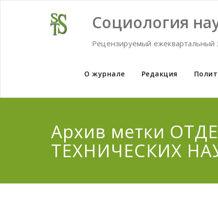
Skip
to
Социология нау
content
Рецензируемый ежеквартальный 
О журнале
Редакция
Полит
Архив метки ОТД
ТЕХНИЧЕСКИХ НАУ