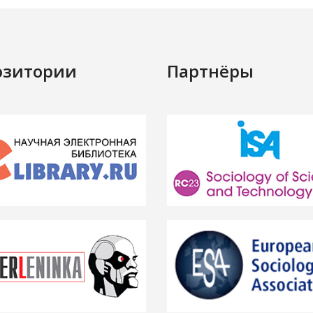
озитории
Партнёры