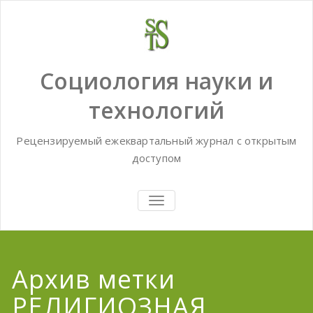
Skip
to
content
Социология науки и
технологий
Рецензируемый ежеквартальный журнал с открытым
доступом
TOGGLE
NAVIGATION
Архив метки
РЕЛИГИОЗНАЯ