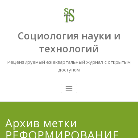
Skip
to
content
Социология науки и
технологий
Рецензируемый ежеквартальный журнал с открытым
доступом
TOGGLE
NAVIGATION
Архив метки
РЕФОРМИРОВАНИЕ