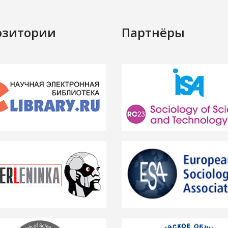
озитории
Партнёры