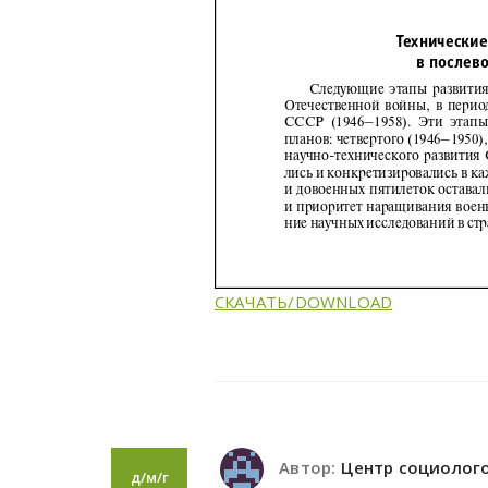
СКАЧАТЬ/DOWNLOAD
Автор:
Центр социолог
д/м/г