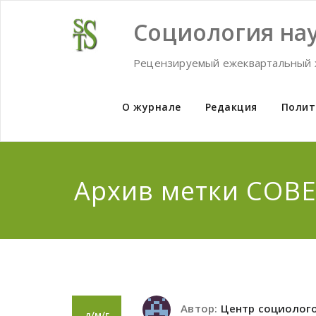
Skip
to
Социология нау
content
Рецензируемый ежеквартальный 
О журнале
Редакция
Полит
Архив метки СОВ
Автор:
Центр социолог
д/м/г