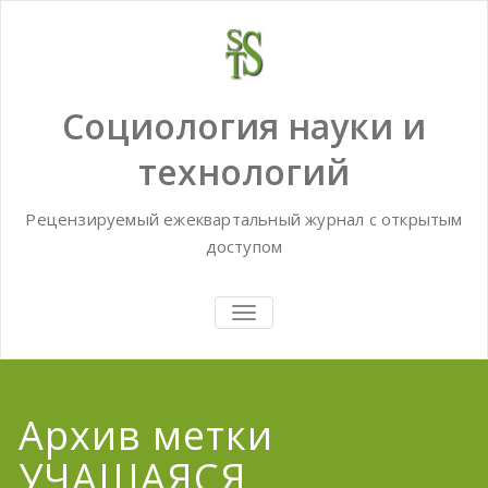
Skip
to
content
Социология науки и
технологий
Рецензируемый ежеквартальный журнал с открытым
доступом
TOGGLE
NAVIGATION
Архив метки
УЧАЩАЯСЯ