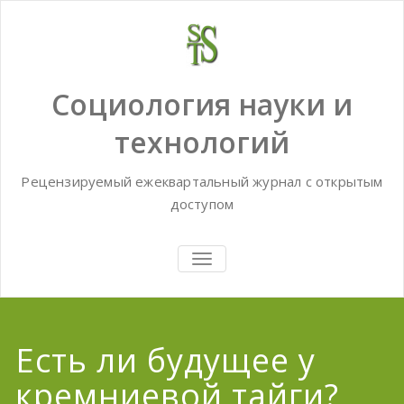
Skip
to
content
Социология науки и
технологий
Рецензируемый ежеквартальный журнал с открытым
доступом
TOGGLE
NAVIGATION
Есть ли будущее у
кремниевой тайги?