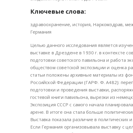
Ключевые слова:
здравоохранение, история, Наркомздрав, меж
Германия
Целью данного исследования является изуче
выставке в Дрездене в 1930 г. в контексте с
подготовки советского павильона и работа э
обществом советской экспозиции и оценка ра
статьи положены архивные материалы из фо
Российской Федерации (ГАРФ. Ф. А482): пере
подготовки и проведения выставки, распоряж
гостевой книги павильона, вырезки из немецк
Экспозиция СССР с самого начала планировал
арене. В итоге она стала больше политическ
Выставка показала различие в политических и
Если Германия организовывала выставку с це