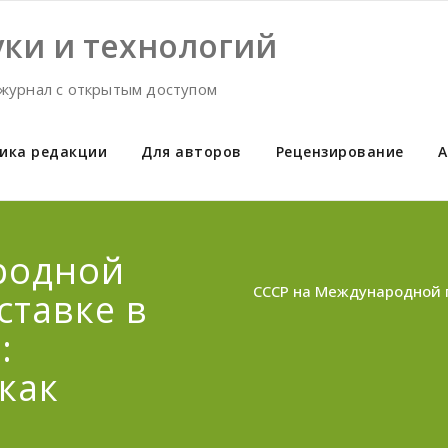
ки и технологий
журнал с открытым доступом
ика редакции
Для авторов
Рецензирование
А
родной
СССР на Международной г
ставке в
:
как