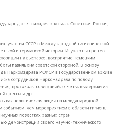
дународные связи, мягкая сила, Советская Россия,
ние участия СССР в Международной гигиенической
оветской и германской истории. Изучаются процесс
кспозиции на выставке, восприятие немецким
боты павильона советской стороной. В основу
нда Наркомздрава РСФСР в Государственном архиве
писка сотрудников Наркомздрава по поводу
ения, протоколы совещаний, отчеты, выдержки из
ой прессы и др.
ась как политическая акция на международной
им событием, чем мероприятием в области гигиены.
 научных повестках разных стран.
лью демонстрации своего научно-технического