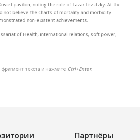
viet pavilion, noting the role of Lazar Lissitzky. At the
not believe the charts of mortality and morbidity
emonstrated non-existent achievements.
sariat of Health, international relations, soft power,
е фрагмент текста и нажмите
Ctrl+Enter
.
озитории
Партнёры