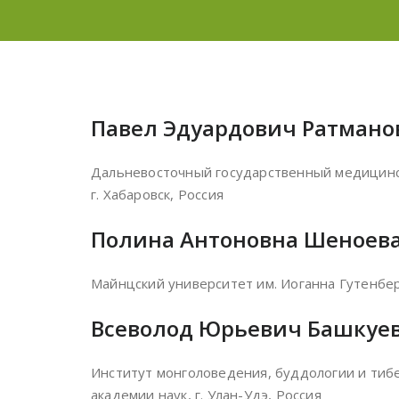
Павел Эдуардович Ратмано
Дальневосточный государственный медицинс
г. Хабаровск, Россия
Полина Антоновна Шеноев
Майнцский университет им. Иоганна Гутенбер
Всеволод Юрьевич Башкуе
Институт монголоведения, буддологии и тиб
академии наук, г. Улан-Удэ, Россия