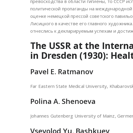
превосходства в области гигиены, то СССР ис
политической пропаганды на международной
оценке немецкой прессой советского павильо
Лисицкого в качестве его главного художника
отнеслись к декларируемым успехам и дости
The USSR at the Interna
in Dresden (1930): Heal
Pavel E. Ratmanov
Far Eastern State Medical University, Khabarovs
Polina A. Shenoeva
Johannes Gutenberg University of Mainz, Germ
Vsevolod Yu. Bashkuev