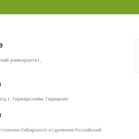
в
кий университет,
а
га, г. Гермерсхайм, Германия
в
етологии Сибирского отделения Российской