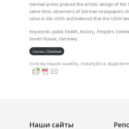
German press praised the artistic design of the So
same time, observers of German newspapers did 
rates in the USSR and believed that the USSR d
Keywords: public health, history, People’s Commis
Soviet Russia, Germany
Скачать | Download
Если вы нашли ошибку, пожалуйста, выделит
Наши сайты
Реп