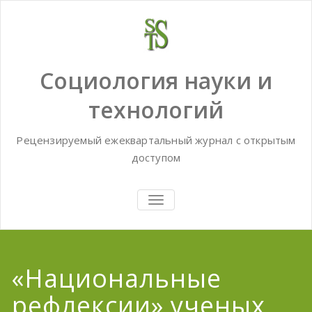
Skip
to
content
Социология науки и
технологий
Рецензируемый ежеквартальный журнал с открытым
доступом
TOGGLE
NAVIGATION
«Национальные
рефлексии» ученых