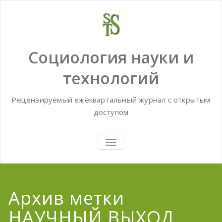
Skip
to
content
Социология науки и
технологий
Рецензируемый ежеквартальный журнал с открытым
доступом
TOGGLE
NAVIGATION
Архив метки
НАУЧНЫЙ ВЫХОД