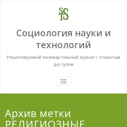
Skip
to
content
Социология науки и
технологий
Рецензируемый ежеквартальный журнал с открытым
доступом
TOGGLE
NAVIGATION
Архив метки
РЕЛИГИОЗНЫЕ