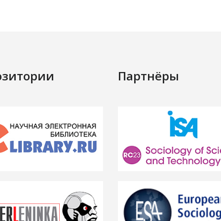
озитории
Партнёры