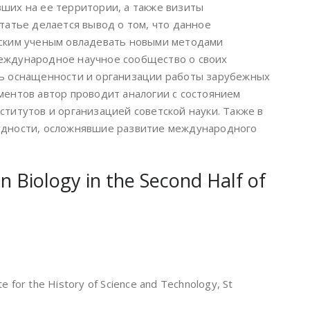
ших на ее территории, а также визиты
татье делается вывод о том, что данное
тским ученым овладевать новыми методами
еждународное научное сообщество о своих
нь оснащенности и организации работы зарубежных
ментов автор проводит аналогии с состоянием
ститутов и организацией советской науки. Также в
удности, осложнявшие развитие международного
in Biology in the Second Half of
te for the History of Science and Technology, St