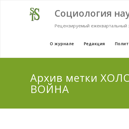
Skip
to
Социология нау
content
Рецензируемый ежеквартальный 
О журнале
Редакция
Полит
Архив метки ХОЛ
ВОЙНА