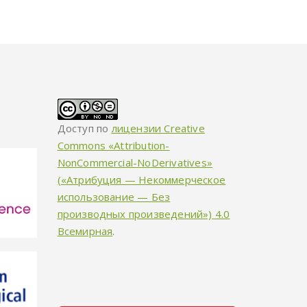
Доступ по
лицензии Creative
Commons «Attribution-
NonCommercial-NoDerivatives»
(«Атрибуция — Некоммерческое
использование — Без
производных произведений») 4.0
Всемирная
.