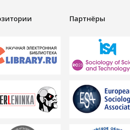
озитории
Партнёры