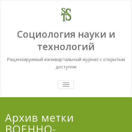
Skip
to
content
Социология науки и
технологий
Рецензируемый ежеквартальный журнал с открытым
доступом
TOGGLE
NAVIGATION
Архив метки
ВОЕННО-