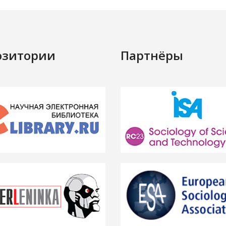
озитории
Партнёры