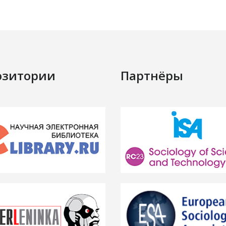
озитории
Партнёры