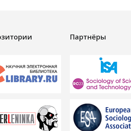
озитории
Партнёры