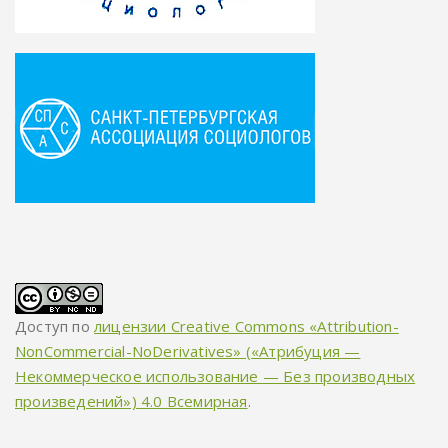
Доступ по
лицензии Creative Commons «Attribution-
NonCommercial-NoDerivatives» («Атрибуция —
Некоммерческое использование — Без производных
произведений») 4.0 Всемирная
.